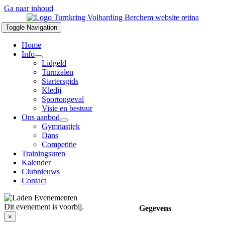
Ga naar inhoud
Toggle Navigation
Home
Info
Lidgeld
Turnzalen
Startersgids
Kledij
Sportongeval
Visie en bestuur
Ons aanbod
Gymnastiek
Dans
Competitie
Trainingsuren
Kalender
Clubnieuws
Contact
Dit evenement is voorbij.
Gegevens
×