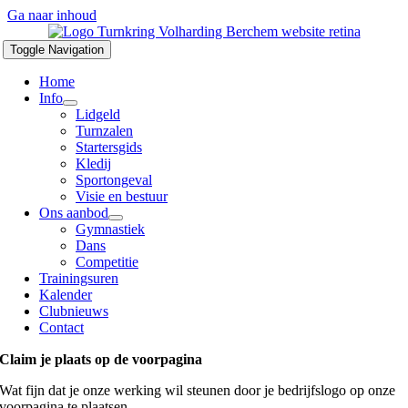
Ga naar inhoud
Toggle Navigation
Home
Info
Lidgeld
Turnzalen
Startersgids
Kledij
Sportongeval
Visie en bestuur
Ons aanbod
Gymnastiek
Dans
Competitie
Trainingsuren
Kalender
Clubnieuws
Contact
Claim je plaats op de voorpagina
Wat fijn dat je onze werking wil steunen door je bedrijfslogo op onze
voorpagina te plaatsen.